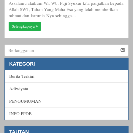
Assalamu'alaikum Wr. Wb. Puji Syukur kita panjatkan kepada
Allah SWT, Tuhan Yang Maha Esa yang telah memberikan
rahmat dan karunia-Nya sehingga…
Selengkapnya
KATEGORI
Berita Terkini
Adiwiyata
PENGUMUMAN
INFO PPDB
TAUTAN