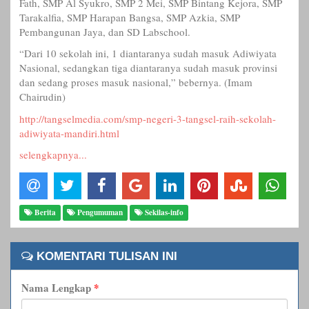
Fath, SMP Al Syukro, SMP 2 Mei, SMP Bintang Kejora, SMP
Tarakalfia, SMP Harapan Bangsa, SMP Azkia, SMP
Pembangunan Jaya, dan SD Labschool.
“Dari 10 sekolah ini, 1 diantaranya sudah masuk Adiwiyata
Nasional, sedangkan tiga diantaranya sudah masuk provinsi
dan sedang proses masuk nasional,” bebernya. (Imam
Chairudin)
http://tangselmedia.com/smp-negeri-3-tangsel-raih-sekolah-
adiwiyata-mandiri.html
selengkapnya...
Berita
Pengumuman
Sekilas-info
KOMENTARI TULISAN INI
Nama Lengkap
*